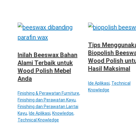
Tips Menggunak
Biopolish Beesw
Inilah Beeswax Bahan
Wood Polish unt
Alami Terbaik untuk
Hasil Maksimal
Wood Polish Mebel
Anda
Ide Aplikasi
,
Technical
Knowledge
Finishing & Perawatan Furniture
,
Finishing dan Perawatan Kayu
,
Finishing dan Perawatan Lantai
Kayu
,
Ide Aplikasi
,
Knowledge
,
Technical Knowledge