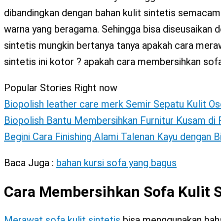
X
dibandingkan dengan bahan kulit sintetis semacam 
warna yang beragama. Sehingga bisa diseusaikan d
sintetis mungkin bertanya tanya apakah cara merawat
sintetis ini kotor ? apakah cara membersihkan sofa 
Popular Stories Right now
Biopolish leather care merk Semir Sepatu Kulit Os
Biopolish Bantu Membersihkan Furnitur Kusam d
Begini Cara Finishing Alami Talenan Kayu dengan 
Baca Juga :
bahan kursi sofa yang bagus
Cara Membersihkan Sofa Kulit 
Merawat sofa kulit sintetis
bisa menggunakan bahan