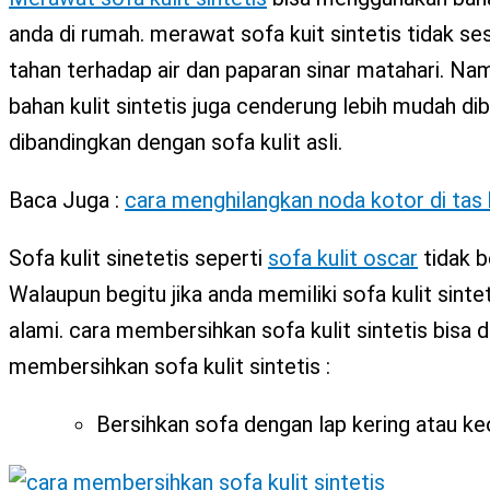
anda di rumah. merawat sofa kuit sintetis tidak ses
tahan terhadap air dan paparan sinar matahari. Nam
bahan kulit sintetis juga cenderung lebih mudah di
dibandingkan dengan sofa kulit asli.
Baca Juga :
cara menghilangkan noda kotor di tas k
Sofa kulit sinetetis seperti
sofa kulit oscar
tidak b
Walaupun begitu jika anda memiliki sofa kulit si
alami. cara membersihkan sofa kulit sintetis bisa 
membersihkan sofa kulit sintetis :
Bersihkan sofa dengan lap kering atau 