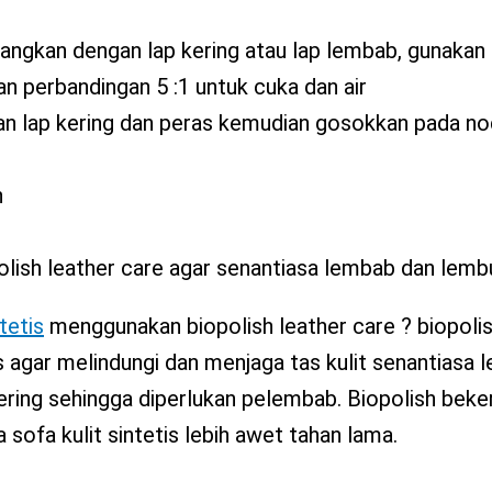
langkan dengan lap kering atau lap lembab, gunakan 
an perbandingan 5 :1 untuk cuka dan air
an lap kering dan peras kemudian gosokkan pada no
h
olish leather care agar senantiasa lembab dan lemb
tetis
menggunakan biopolish leather care ? biopolis
is agar melindungi dan menjaga tas kulit senantiasa
ering sehingga diperlukan pelembab. Biopolish beke
ofa kulit sintetis lebih awet tahan lama.