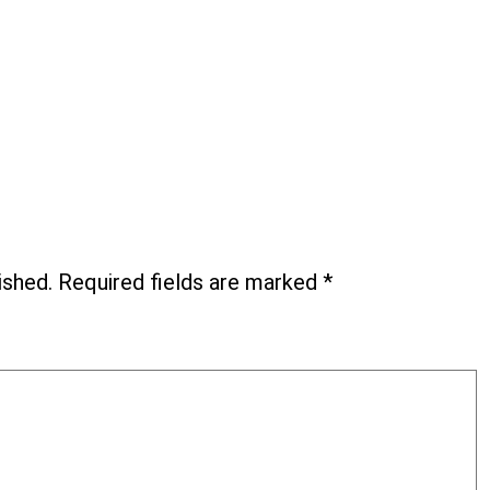
ished.
Required fields are marked
*