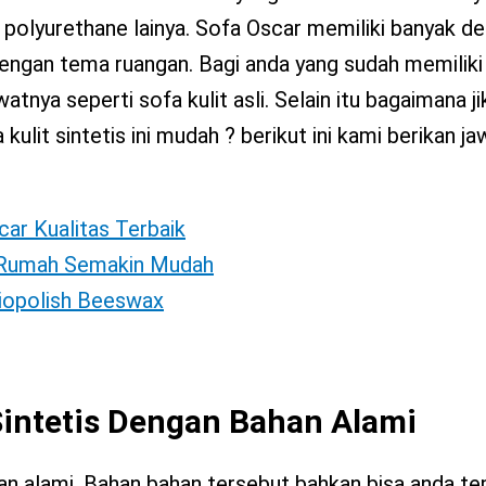
polyurethane lainya. Sofa Oscar memiliki banyak de
engan tema ruangan. Bagi anda yang sudah memiliki 
nya seperti sofa kulit asli. Selain itu bagaimana jik
kulit sintetis ini mudah ? berikut ini kami berikan j
car Kualitas Terbaik
i Rumah Semakin Mudah
Biopolish Beeswax
Sintetis Dengan Bahan Alami
 alami. Bahan bahan tersebut bahkan bisa anda tem