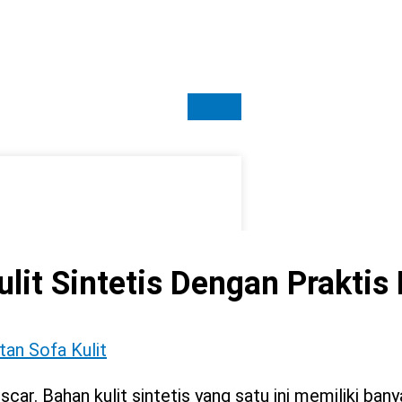
it Sintetis Dengan Praktis
an Sofa Kulit
r. Bahan kulit sintetis yang satu ini memiliki bany