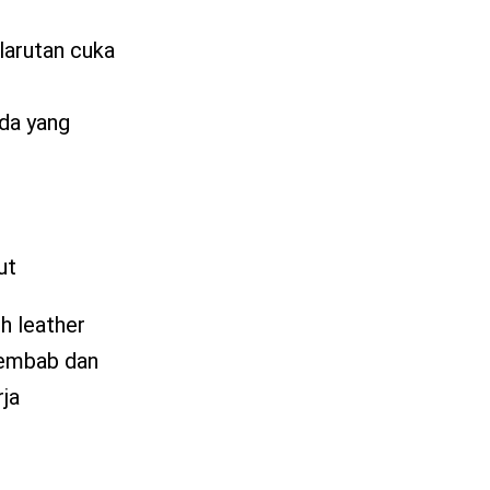
larutan cuka
da yang
ut
h leather
 lembab dan
rja