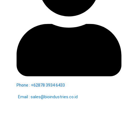
Phone : +62878 3934 6433
Email : sales@bioindustries.co.id