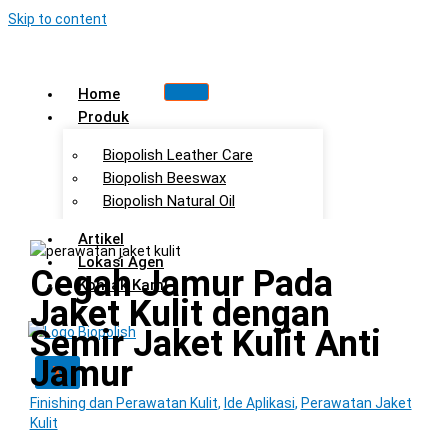
Skip to content
Home
Produk
Biopolish Leather Care
Biopolish Beeswax
Biopolish Natural Oil
Artikel
Lokasi Agen
Cegah Jamur Pada
Kontak Kami
Jaket Kulit dengan
Semir Jaket Kulit Anti
Jamur
X
Finishing dan Perawatan Kulit
,
Ide Aplikasi
,
Perawatan Jaket
Kulit